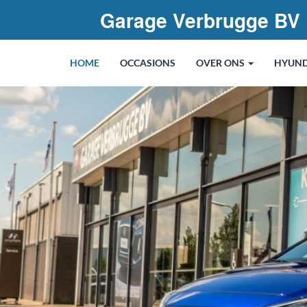
Garage Verbrugge BV
HOME
OCCASIONS
OVER ONS
HYUND