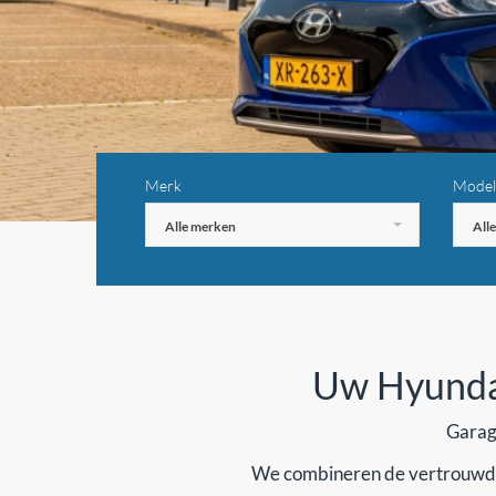
Merk
Model
Alle merken
All
Uw Hyundai
Garag
We combineren de vertrouwde s