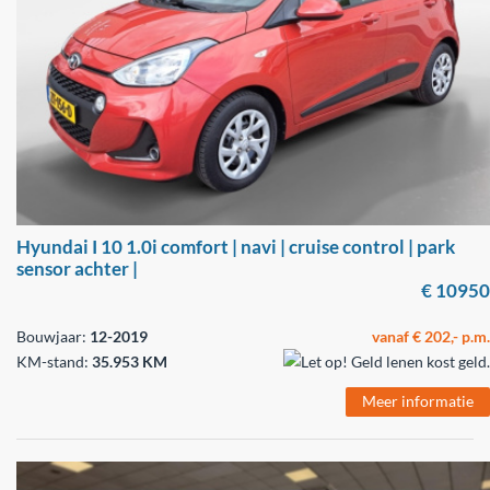
Hyundai I 10 1.0i comfort | navi | cruise control | park
sensor achter |
€ 10950
Bouwjaar:
12-2019
vanaf € 202,- p.m.
KM-stand:
35.953 KM
Meer informatie