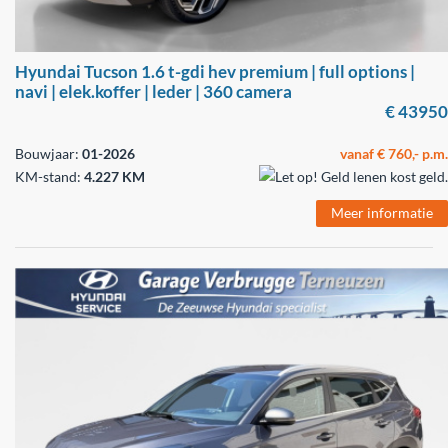
Hyundai Tucson 1.6 t-gdi hev premium | full options |
navi | elek.koffer | leder | 360 camera
€ 43950
Bouwjaar:
01-2026
vanaf € 760,- p.m.
KM-stand:
4.227 KM
Meer informatie