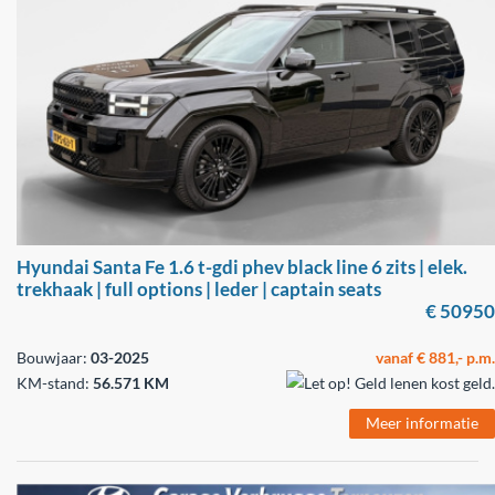
Hyundai Santa Fe 1.6 t-gdi phev black line 6 zits | elek.
trekhaak | full options | leder | captain seats
€ 50950
Bouwjaar:
03-2025
vanaf € 881,- p.m.
KM-stand:
56.571 KM
Meer informatie