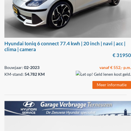
Hyundai Ioniq 6 connect 77.4 kwh | 20 inch | navi | acc |
clima | camera
€ 31950
Bouwjaar:
02-2023
vanaf € 552,- p.m.
KM-stand:
54.782 KM
Meer informatie