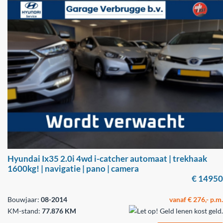
Hyundai Ix35 2.0i 4wd i-catcher automaat | trekhaak
1600kg! | navigatie | pano | camera
€ 14950
Bouwjaar:
08-2014
vanaf € 276,- p.m.
KM-stand:
77.876 KM